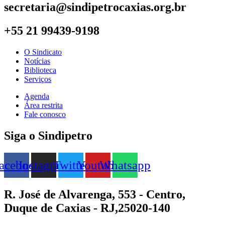
secretaria@sindipetrocaxias.org.br
+55 21 99439-9198
O Sindicato
Notícias
Biblioteca
Serviços
Agenda
Área restrita
Fale conosco
Siga o Sindipetro
acebook
Instagram
Twitter
Youtube
Whatsapp
R. José de Alvarenga, 553 - Centro,
Duque de Caxias - RJ,25020-140