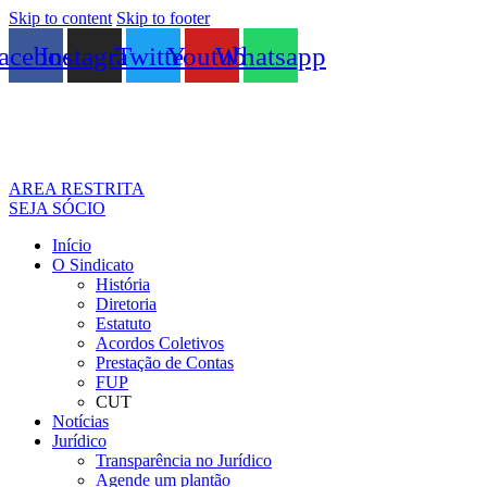
Skip to content
Skip to footer
acebook
Instagram
Twitter
Youtube
Whatsapp
AREA RESTRITA
SEJA SÓCIO
Início
O Sindicato
História
Diretoria
Estatuto
Acordos Coletivos
Prestação de Contas
FUP
CUT
Notícias
Jurídico
Transparência no Jurídico
Agende um plantão