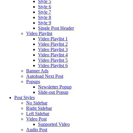
Style 5
Style 6
Style 7
Style 8
Style 9
Single Post Header
Video Playlist
Video Playlist 1
Video Playlist 2
Video Playlist 3
Video Playlist 4
Video Playlist 5
Video Playlist 6
Banner Ads
Autoload Next Post
Popups
Newsletter Popup
Slide-out Popup
Post Styles
No Sidebar
Right Sidebar
Left Sidebar
Video Post
Supported Video
Audio Post