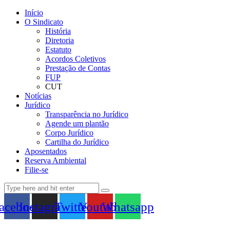
Início
O Sindicato
História
Diretoria
Estatuto
Acordos Coletivos
Prestação de Contas
FUP
CUT
Notícias
Jurídico
Transparência no Jurídico
Agende um plantão
Corpo Jurídico
Cartilha do Jurídico
Aposentados
Reserva Ambiental
Filie-se
acebook
Instagram
Twitter
Youtube
Whatsapp