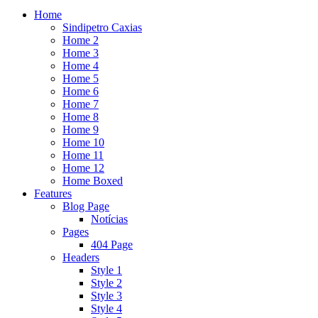
Home
Sindipetro Caxias
Home 2
Home 3
Home 4
Home 5
Home 6
Home 7
Home 8
Home 9
Home 10
Home 11
Home 12
Home Boxed
Features
Blog Page
Notícias
Pages
404 Page
Headers
Style 1
Style 2
Style 3
Style 4