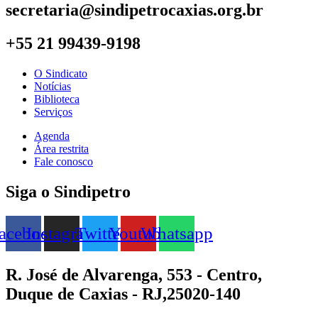
secretaria@sindipetrocaxias.org.br
+55 21 99439-9198
O Sindicato
Notícias
Biblioteca
Serviços
Agenda
Área restrita
Fale conosco
Siga o Sindipetro
acebook
Instagram
Twitter
Youtube
Whatsapp
R. José de Alvarenga, 553 - Centro,
Duque de Caxias - RJ,25020-140