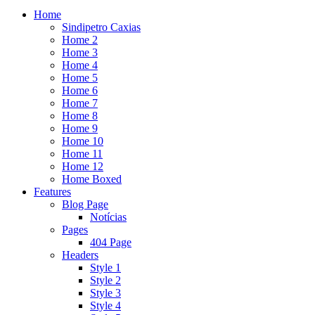
Home
Sindipetro Caxias
Home 2
Home 3
Home 4
Home 5
Home 6
Home 7
Home 8
Home 9
Home 10
Home 11
Home 12
Home Boxed
Features
Blog Page
Notícias
Pages
404 Page
Headers
Style 1
Style 2
Style 3
Style 4