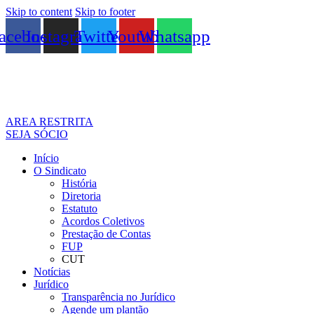
Skip to content
Skip to footer
acebook
Instagram
Twitter
Youtube
Whatsapp
AREA RESTRITA
SEJA SÓCIO
Início
O Sindicato
História
Diretoria
Estatuto
Acordos Coletivos
Prestação de Contas
FUP
CUT
Notícias
Jurídico
Transparência no Jurídico
Agende um plantão