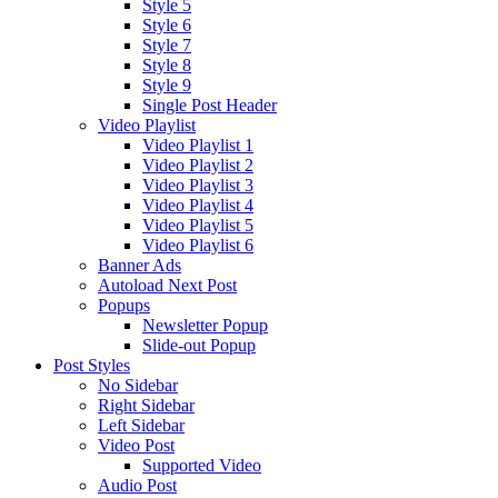
Style 5
Style 6
Style 7
Style 8
Style 9
Single Post Header
Video Playlist
Video Playlist 1
Video Playlist 2
Video Playlist 3
Video Playlist 4
Video Playlist 5
Video Playlist 6
Banner Ads
Autoload Next Post
Popups
Newsletter Popup
Slide-out Popup
Post Styles
No Sidebar
Right Sidebar
Left Sidebar
Video Post
Supported Video
Audio Post