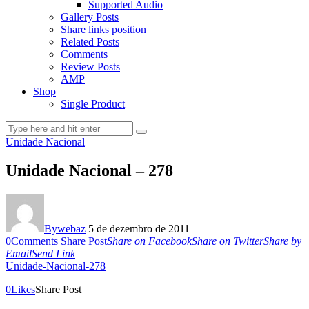
Supported Audio
Gallery Posts
Share links position
Related Posts
Comments
Review Posts
AMP
Shop
Single Product
Unidade Nacional
Unidade Nacional – 278
By
webaz
5 de dezembro de 2011
0
Comments
Share Post
Share on Facebook
Share on Twitter
Share by
Email
Send Link
Unidade-Nacional-278
0
Likes
Share Post