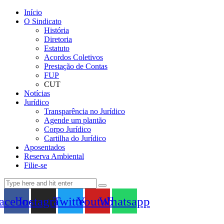
Início
O Sindicato
História
Diretoria
Estatuto
Acordos Coletivos
Prestação de Contas
FUP
CUT
Notícias
Jurídico
Transparência no Jurídico
Agende um plantão
Corpo Jurídico
Cartilha do Jurídico
Aposentados
Reserva Ambiental
Filie-se
acebook
Instagram
Twitter
Youtube
Whatsapp