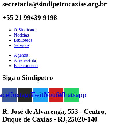
secretaria@sindipetrocaxias.org.br
+55 21 99439-9198
O Sindicato
Notícias
Biblioteca
Serviços
Agenda
Área restrita
Fale conosco
Siga o Sindipetro
acebook
Instagram
Twitter
Youtube
Whatsapp
R. José de Alvarenga, 553 - Centro,
Duque de Caxias - RJ,25020-140