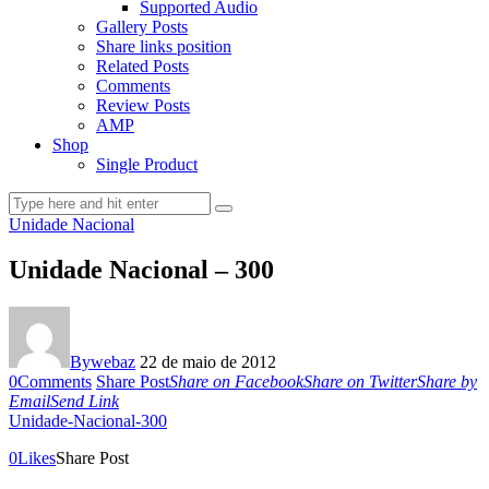
Supported Audio
Gallery Posts
Share links position
Related Posts
Comments
Review Posts
AMP
Shop
Single Product
Unidade Nacional
Unidade Nacional – 300
By
webaz
22 de maio de 2012
0
Comments
Share Post
Share on Facebook
Share on Twitter
Share by
Email
Send Link
Unidade-Nacional-300
0
Likes
Share Post