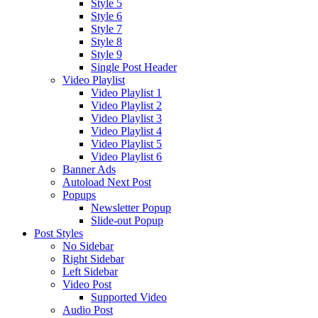
Style 5
Style 6
Style 7
Style 8
Style 9
Single Post Header
Video Playlist
Video Playlist 1
Video Playlist 2
Video Playlist 3
Video Playlist 4
Video Playlist 5
Video Playlist 6
Banner Ads
Autoload Next Post
Popups
Newsletter Popup
Slide-out Popup
Post Styles
No Sidebar
Right Sidebar
Left Sidebar
Video Post
Supported Video
Audio Post