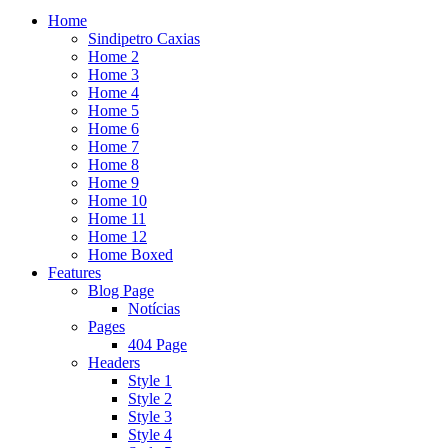
Home
Sindipetro Caxias
Home 2
Home 3
Home 4
Home 5
Home 6
Home 7
Home 8
Home 9
Home 10
Home 11
Home 12
Home Boxed
Features
Blog Page
Notícias
Pages
404 Page
Headers
Style 1
Style 2
Style 3
Style 4