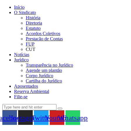
Início
O Sindicato
História
Diretoria
Estatuto
Acordos Coletivos
Prestação de Contas
FUP
CUT
Notícias
Jurídico
Transparência no Jurídico
Agende um plantão
Corpo Jurídico
Cartilha do Jurídico
Aposentados
Reserva Ambiental
Filie-se
acebook
Instagram
Twitter
Youtube
Whatsapp