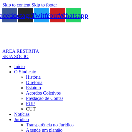
Skip to content
Skip to footer
acebook
Instagram
Twitter
Youtube
Whatsapp
AREA RESTRITA
SEJA SÓCIO
Início
O Sindicato
História
Diretoria
Estatuto
Acordos Coletivos
Prestação de Contas
FUP
CUT
Notícias
Jurídico
Transparência no Jurídico
Agende um plantão