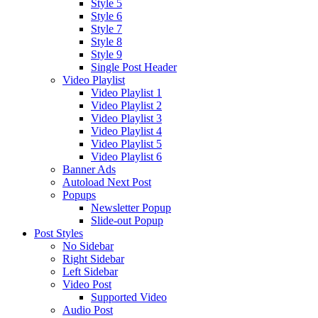
Style 5
Style 6
Style 7
Style 8
Style 9
Single Post Header
Video Playlist
Video Playlist 1
Video Playlist 2
Video Playlist 3
Video Playlist 4
Video Playlist 5
Video Playlist 6
Banner Ads
Autoload Next Post
Popups
Newsletter Popup
Slide-out Popup
Post Styles
No Sidebar
Right Sidebar
Left Sidebar
Video Post
Supported Video
Audio Post