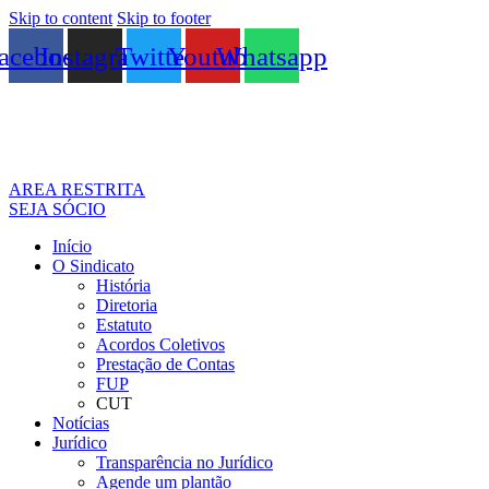
Skip to content
Skip to footer
acebook
Instagram
Twitter
Youtube
Whatsapp
AREA RESTRITA
SEJA SÓCIO
Início
O Sindicato
História
Diretoria
Estatuto
Acordos Coletivos
Prestação de Contas
FUP
CUT
Notícias
Jurídico
Transparência no Jurídico
Agende um plantão