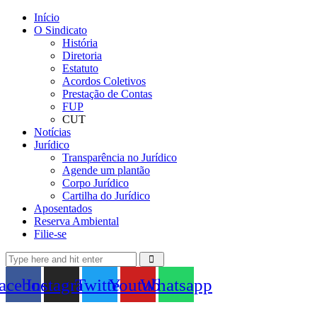
Início
O Sindicato
História
Diretoria
Estatuto
Acordos Coletivos
Prestação de Contas
FUP
CUT
Notícias
Jurídico
Transparência no Jurídico
Agende um plantão
Corpo Jurídico
Cartilha do Jurídico
Aposentados
Reserva Ambiental
Filie-se
acebook
Instagram
Twitter
Youtube
Whatsapp