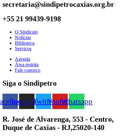
secretaria@sindipetrocaxias.org.br
+55 21 99439-9198
O Sindicato
Notícias
Biblioteca
Serviços
Agenda
Área restrita
Fale conosco
Siga o Sindipetro
acebook
Instagram
Twitter
Youtube
Whatsapp
R. José de Alvarenga, 553 - Centro,
Duque de Caxias - RJ,25020-140