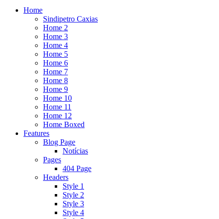
Home
Sindipetro Caxias
Home 2
Home 3
Home 4
Home 5
Home 6
Home 7
Home 8
Home 9
Home 10
Home 11
Home 12
Home Boxed
Features
Blog Page
Notícias
Pages
404 Page
Headers
Style 1
Style 2
Style 3
Style 4