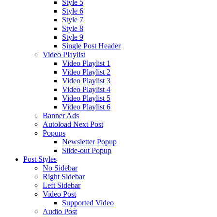
Style 5
Style 6
Style 7
Style 8
Style 9
Single Post Header
Video Playlist
Video Playlist 1
Video Playlist 2
Video Playlist 3
Video Playlist 4
Video Playlist 5
Video Playlist 6
Banner Ads
Autoload Next Post
Popups
Newsletter Popup
Slide-out Popup
Post Styles
No Sidebar
Right Sidebar
Left Sidebar
Video Post
Supported Video
Audio Post