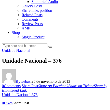
Supported Audio
Gallery Posts
Share links position
Related Posts
Comments
Review Posts
AMP
Shop
Single Product
Unidade Nacional
Unidade Nacional – 376
By
webaz
25 de novembro de 2013
0
Comments
Share Post
Share on Facebook
Share on Twitter
Share by
Email
Send Link
Unidade-Nacional-376
0
Likes
Share Post