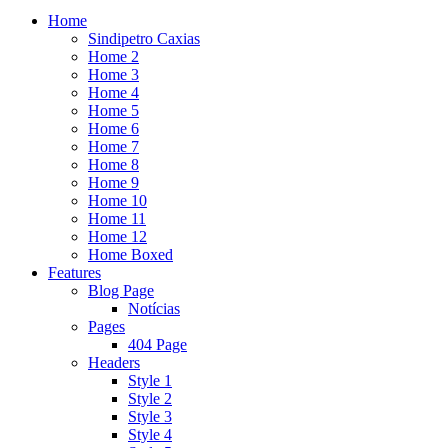
Home
Sindipetro Caxias
Home 2
Home 3
Home 4
Home 5
Home 6
Home 7
Home 8
Home 9
Home 10
Home 11
Home 12
Home Boxed
Features
Blog Page
Notícias
Pages
404 Page
Headers
Style 1
Style 2
Style 3
Style 4