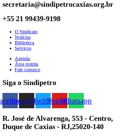
secretaria@sindipetrocaxias.org.br
+55 21 99439-9198
O Sindicato
Notícias
Biblioteca
Serviços
Agenda
Área restrita
Fale conosco
Siga o Sindipetro
acebook
Instagram
Twitter
Youtube
Whatsapp
R. José de Alvarenga, 553 - Centro,
Duque de Caxias - RJ,25020-140