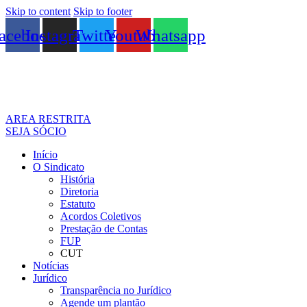
Skip to content
Skip to footer
acebook
Instagram
Twitter
Youtube
Whatsapp
AREA RESTRITA
SEJA SÓCIO
Início
O Sindicato
História
Diretoria
Estatuto
Acordos Coletivos
Prestação de Contas
FUP
CUT
Notícias
Jurídico
Transparência no Jurídico
Agende um plantão