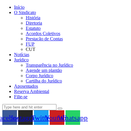
Início
O Sindicato
História
Diretoria
Estatuto
Acordos Coletivos
Prestação de Contas
FUP
CUT
Notícias
Jurídico
Transparência no Jurídico
Agende um plantão
Corpo Jurídico
Cartilha do Jurídico
Aposentados
Reserva Ambiental
Filie-se
acebook
Instagram
Twitter
Youtube
Whatsapp