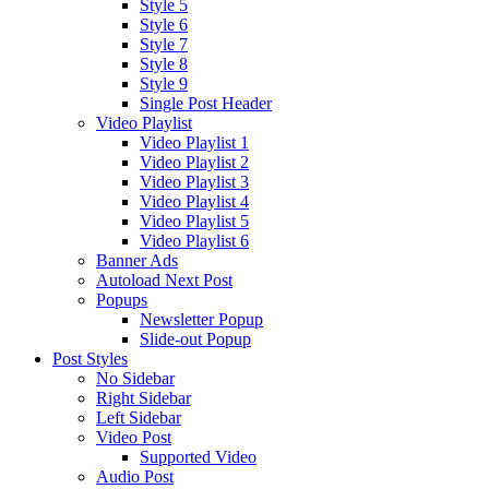
Style 5
Style 6
Style 7
Style 8
Style 9
Single Post Header
Video Playlist
Video Playlist 1
Video Playlist 2
Video Playlist 3
Video Playlist 4
Video Playlist 5
Video Playlist 6
Banner Ads
Autoload Next Post
Popups
Newsletter Popup
Slide-out Popup
Post Styles
No Sidebar
Right Sidebar
Left Sidebar
Video Post
Supported Video
Audio Post