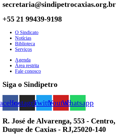
secretaria@sindipetrocaxias.org.br
+55 21 99439-9198
O Sindicato
Notícias
Biblioteca
Serviços
Agenda
Área restrita
Fale conosco
Siga o Sindipetro
acebook
Instagram
Twitter
Youtube
Whatsapp
R. José de Alvarenga, 553 - Centro,
Duque de Caxias - RJ,25020-140