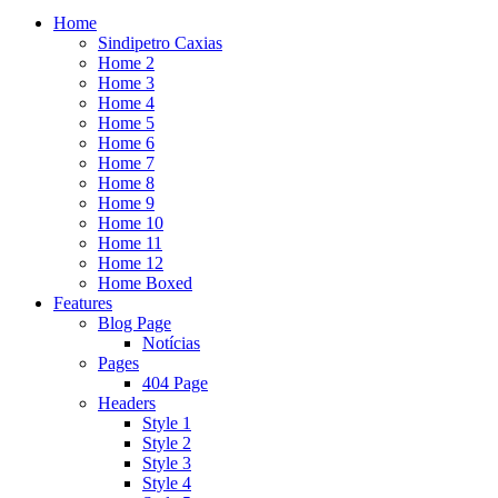
Home
Sindipetro Caxias
Home 2
Home 3
Home 4
Home 5
Home 6
Home 7
Home 8
Home 9
Home 10
Home 11
Home 12
Home Boxed
Features
Blog Page
Notícias
Pages
404 Page
Headers
Style 1
Style 2
Style 3
Style 4