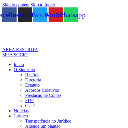
Skip to content
Skip to footer
acebook
Instagram
Twitter
Youtube
Whatsapp
AREA RESTRITA
SEJA SÓCIO
Início
O Sindicato
História
Diretoria
Estatuto
Acordos Coletivos
Prestação de Contas
FUP
CUT
Notícias
Jurídico
Transparência no Jurídico
Agende um plantão