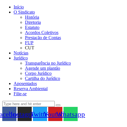
Início
O Sindicato
História
Diretoria
Estatuto
Acordos Coletivos
Prestação de Contas
FUP
CUT
Notícias
Jurídico
Transparência no Jurídico
Agende um plantão
Corpo Jurídico
Cartilha do Jurídico
Aposentados
Reserva Ambiental
Filie-se
acebook
Instagram
Twitter
Youtube
Whatsapp