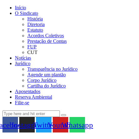
Início
O Sindicato
História
Diretoria
Estatuto
Acordos Coletivos
Prestação de Contas
FUP
CUT
Notícias
Jurídico
Transparência no Jurídico
Agende um plantão
Corpo Jurídico
Cartilha do Jurídico
Aposentados
Reserva Ambiental
Filie-se
acebook
Instagram
Twitter
Youtube
Whatsapp