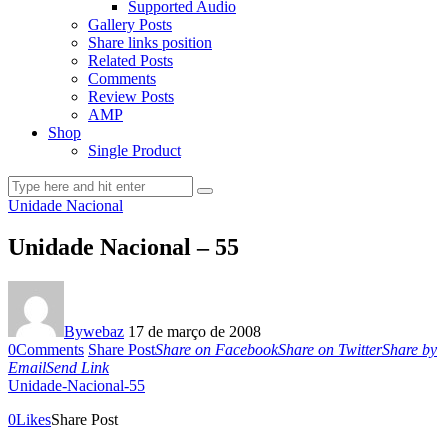
Supported Audio
Gallery Posts
Share links position
Related Posts
Comments
Review Posts
AMP
Shop
Single Product
Unidade Nacional
Unidade Nacional – 55
By
webaz
17 de março de 2008
0
Comments
Share Post
Share on Facebook
Share on Twitter
Share by
Email
Send Link
Unidade-Nacional-55
0
Likes
Share Post