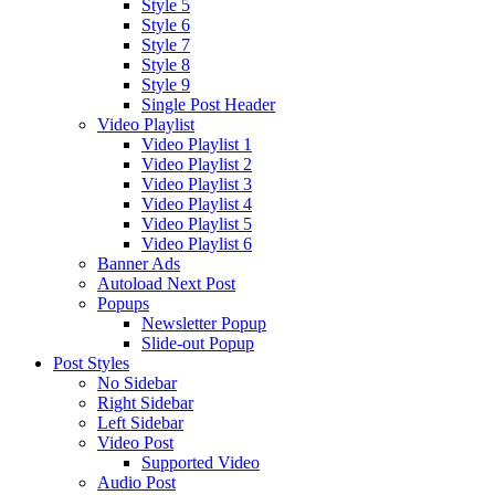
Style 5
Style 6
Style 7
Style 8
Style 9
Single Post Header
Video Playlist
Video Playlist 1
Video Playlist 2
Video Playlist 3
Video Playlist 4
Video Playlist 5
Video Playlist 6
Banner Ads
Autoload Next Post
Popups
Newsletter Popup
Slide-out Popup
Post Styles
No Sidebar
Right Sidebar
Left Sidebar
Video Post
Supported Video
Audio Post