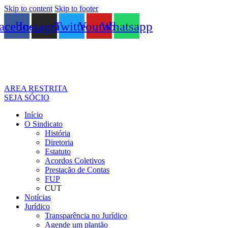
Skip to content
Skip to footer
acebook
Instagram
Twitter
Youtube
Whatsapp
AREA RESTRITA
SEJA SÓCIO
Início
O Sindicato
História
Diretoria
Estatuto
Acordos Coletivos
Prestação de Contas
FUP
CUT
Notícias
Jurídico
Transparência no Jurídico
Agende um plantão