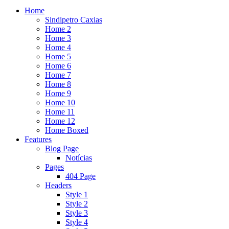
Home
Sindipetro Caxias
Home 2
Home 3
Home 4
Home 5
Home 6
Home 7
Home 8
Home 9
Home 10
Home 11
Home 12
Home Boxed
Features
Blog Page
Notícias
Pages
404 Page
Headers
Style 1
Style 2
Style 3
Style 4