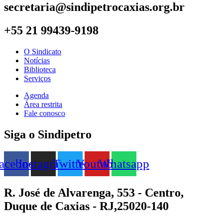
secretaria@sindipetrocaxias.org.br
+55 21 99439-9198
O Sindicato
Notícias
Biblioteca
Serviços
Agenda
Área restrita
Fale conosco
Siga o Sindipetro
acebook
Instagram
Twitter
Youtube
Whatsapp
R. José de Alvarenga, 553 - Centro,
Duque de Caxias - RJ,25020-140