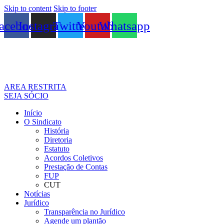
Skip to content
Skip to footer
acebook
Instagram
Twitter
Youtube
Whatsapp
AREA RESTRITA
SEJA SÓCIO
Início
O Sindicato
História
Diretoria
Estatuto
Acordos Coletivos
Prestação de Contas
FUP
CUT
Notícias
Jurídico
Transparência no Jurídico
Agende um plantão