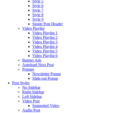
Style 5
Style 6
Style 7
Style 8
Style 9
Single Post Header
Video Playlist
Video Playlist 1
Video Playlist 2
Video Playlist 3
Video Playlist 4
Video Playlist 5
Video Playlist 6
Banner Ads
Autoload Next Post
Popups
Newsletter Popup
Slide-out Popup
Post Styles
No Sidebar
Right Sidebar
Left Sidebar
Video Post
Supported Video
Audio Post