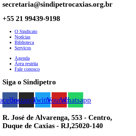
secretaria@sindipetrocaxias.org.br
+55 21 99439-9198
O Sindicato
Notícias
Biblioteca
Serviços
Agenda
Área restrita
Fale conosco
Siga o Sindipetro
acebook
Instagram
Twitter
Youtube
Whatsapp
R. José de Alvarenga, 553 - Centro,
Duque de Caxias - RJ,25020-140