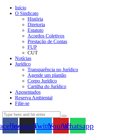
Início
O Sindicato
História
Diretoria
Estatuto
Acordos Coletivos
Prestação de Contas
FUP
CUT
Notícias
Jurídico
Transparência no Jurídico
Agende um plantão
Corpo Jurídico
Cartilha do Jurídico
Aposentados
Reserva Ambiental
Filie-se
acebook
Instagram
Twitter
Youtube
Whatsapp