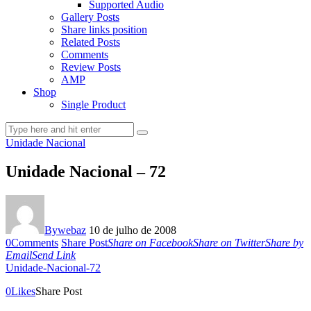
Supported Audio
Gallery Posts
Share links position
Related Posts
Comments
Review Posts
AMP
Shop
Single Product
Unidade Nacional
Unidade Nacional – 72
By
webaz
10 de julho de 2008
0
Comments
Share Post
Share on Facebook
Share on Twitter
Share by
Email
Send Link
Unidade-Nacional-72
0
Likes
Share Post