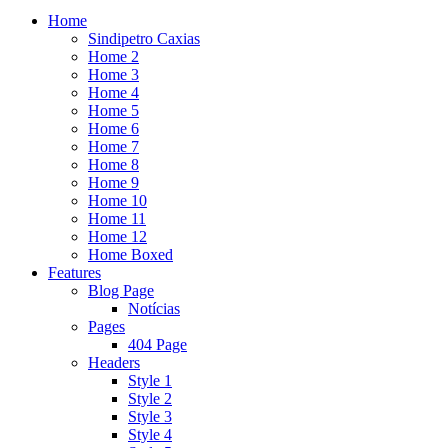
Home
Sindipetro Caxias
Home 2
Home 3
Home 4
Home 5
Home 6
Home 7
Home 8
Home 9
Home 10
Home 11
Home 12
Home Boxed
Features
Blog Page
Notícias
Pages
404 Page
Headers
Style 1
Style 2
Style 3
Style 4