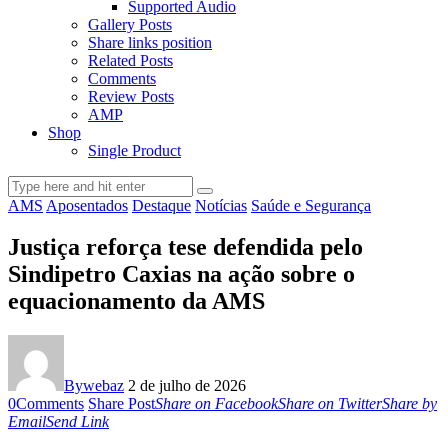
Supported Audio
Gallery Posts
Share links position
Related Posts
Comments
Review Posts
AMP
Shop
Single Product
AMS
Aposentados
Destaque
Notícias
Saúde e Segurança
Justiça reforça tese defendida pelo
Sindipetro Caxias na ação sobre o
equacionamento da AMS
By
webaz
2 de julho de 2026
0
Comments
Share Post
Share on Facebook
Share on Twitter
Share by
Email
Send Link