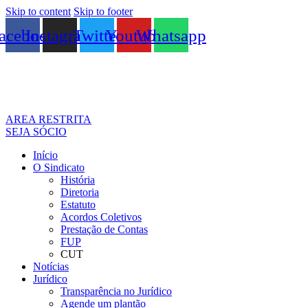
Skip to content
Skip to footer
acebook
Instagram
Twitter
Youtube
Whatsapp
AREA RESTRITA
SEJA SÓCIO
Início
O Sindicato
História
Diretoria
Estatuto
Acordos Coletivos
Prestação de Contas
FUP
CUT
Notícias
Jurídico
Transparência no Jurídico
Agende um plantão