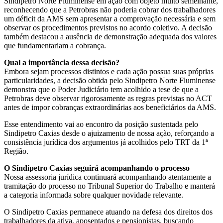
Sindipetro Norte Fluminense em ação com objeto muito semelhante,
reconhecendo que a Petrobras não poderia cobrar dos trabalhadores
um déficit da AMS sem apresentar a comprovação necessária e sem
observar os procedimentos previstos no acordo coletivo. A decisão
também destacou a ausência de demonstração adequada dos valores
que fundamentariam a cobrança.
Qual a importância dessa decisão?
Embora sejam processos distintos e cada ação possua suas próprias
particularidades, a decisão obtida pelo Sindipetro Norte Fluminense
demonstra que o Poder Judiciário tem acolhido a tese de que a
Petrobras deve observar rigorosamente as regras previstas no ACT
antes de impor cobranças extraordinárias aos beneficiários da AMS.
Esse entendimento vai ao encontro da posição sustentada pelo
Sindipetro Caxias desde o ajuizamento de nossa ação, reforçando a
consistência jurídica dos argumentos já acolhidos pelo TRT da 1ª
Região.
O Sindipetro Caxias seguirá acompanhando o processo
Nossa assessoria jurídica continuará acompanhando atentamente a
tramitação do processo no Tribunal Superior do Trabalho e manterá
a categoria informada sobre qualquer novidade relevante.
O Sindipetro Caxias permanece atuando na defesa dos direitos dos
trabalhadores da ativa, aposentados e pensionistas, buscando