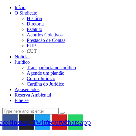
Início
O Sindicato
História
Diretoria
Estatuto
Acordos Coletivos
Prestação de Contas
FUP
CUT
Notícias
Jurídico
Transparência no Jurídico
Agende um plantão
Corpo Jurídico
Cartilha do Jurídico
Aposentados
Reserva Ambiental
Filie-se
acebook
Instagram
Twitter
Youtube
Whatsapp