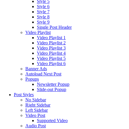
Style 5
Style 6
Style 7
Style 8
Style 9
Single Post Header
Video Playlist
Video Playlist 1
Video Playlist 2
Video Playlist 3
Video Playlist 4
Video Playlist 5
Video Playlist 6
Banner Ads
Autoload Next Post
Popups
Newsletter Popup
Slide-out Popup
Post Styles
No Sidebar
Right Sidebar
Left Sidebar
Video Post
Supported Video
Audio Post