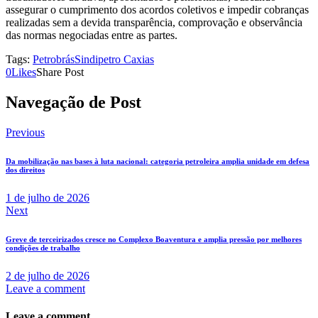
assegurar o cumprimento dos acordos coletivos e impedir cobranças
realizadas sem a devida transparência, comprovação e observância
das normas negociadas entre as partes.
Tags:
Petrobrás
Sindipetro Caxias
0
Likes
Share Post
Navegação de Post
Previous
Da mobilização nas bases à luta nacional: categoria petroleira amplia unidade em defesa
dos direitos
1 de julho de 2026
Next
Greve de terceirizados cresce no Complexo Boaventura e amplia pressão por melhores
condições de trabalho
2 de julho de 2026
Leave a comment
Leave a comment