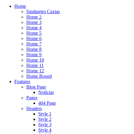
Home
Sindipetro Caxias
Home 2
Home 3
Home 4
Home 5
Home 6
Home 7
Home 8
Home 9
Home 10
Home 11
Home 12
Home Boxed
Features
Blog Page
Notícias
Pages
404 Page
Headers
Style 1
Style 2
Style 3
Style 4